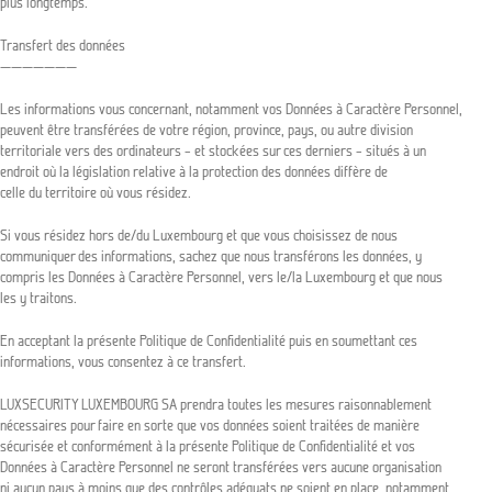
plus longtemps.
Transfert des données
———————
Les informations vous concernant, notamment vos Données à Caractère Personnel,
peuvent être transférées de votre région, province, pays, ou autre division
territoriale vers des ordinateurs – et stockées sur ces derniers – situés à un
endroit où la législation relative à la protection des données diffère de
celle du territoire où vous résidez.
Si vous résidez hors de/du Luxembourg et que vous choisissez de nous
communiquer des informations, sachez que nous transférons les données, y
compris les Données à Caractère Personnel, vers le/la Luxembourg et que nous
les y traitons.
En acceptant la présente Politique de Confidentialité puis en soumettant ces
informations, vous consentez à ce transfert.
LUXSECURITY LUXEMBOURG SA prendra toutes les mesures raisonnablement
nécessaires pour faire en sorte que vos données soient traitées de manière
sécurisée et conformément à la présente Politique de Confidentialité et vos
Données à Caractère Personnel ne seront transférées vers aucune organisation
ni aucun pays à moins que des contrôles adéquats ne soient en place, notamment