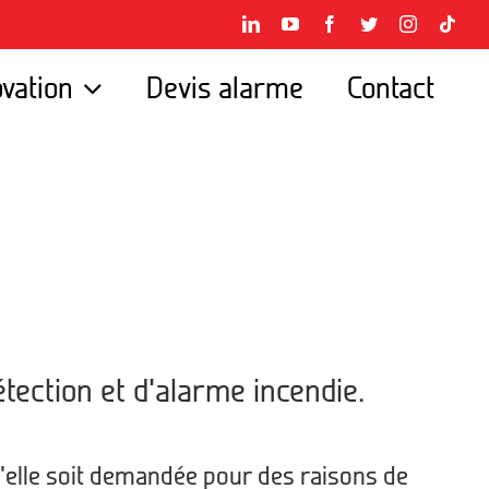
LinkedIn
YouTube
Facebook
Twitter
Instagram
Tikt
ovation
Devis alarme
Contact
étection et d’alarme incendie.
u’elle soit demandée pour des raisons de