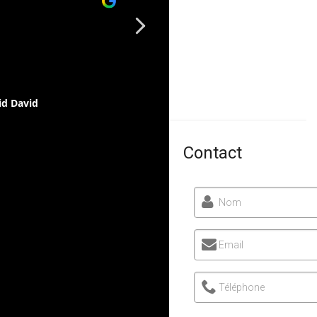
Thank you to all team!
id David
aydan elmastas
Contact
Nom
Email
Téléphone