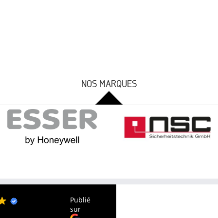
NOS MARQUES
Publié
P
sur
s
Very professionnal company.