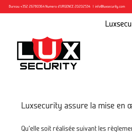
Skip
Bureau +352 26780364
Numero d'URGENCE 20202534
|
info@luxsecurity.com
to
content
Luxsecu
Luxsecurity assure la mise en œu
Qu’elle soit réalisée suivant les règle