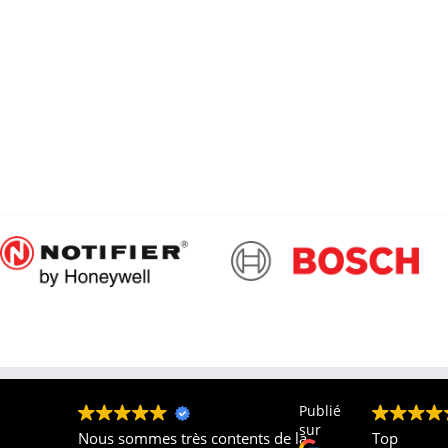
Publié
Publié
sur
sur
ès
Nous sommes très contents de la
Top