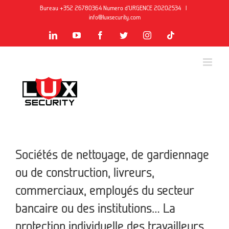
Skip
Bureau +352 26780364
Numero d'URGENCE 20202534
|
to
info@luxsecurity.com
content
LinkedIn
YouTube
Facebook
Twitter
Instagram
Tiktok
Sociétés de nettoyage, de gardiennage
ou de construction, livreurs,
commerciaux, employés du secteur
bancaire ou des institutions… La
protection individuelle des travailleurs