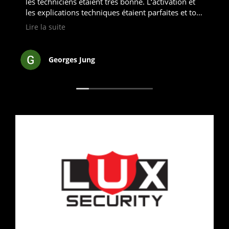
les techniciens étaient très bonne. L‘activation et
les explications techniques étaient parfaites et tout
fonctionne. Je ne peux que recommander les
Lire la suite
produits et services de Luxsecurity.
Georges Jung