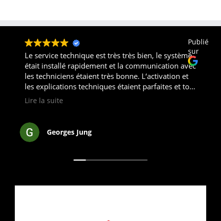
Publié
sur
Le service technique est très très bien, le système
était installé rapidement et la communication avec
les techniciens étaient très bonne. L‘activation et
les explications techniques étaient parfaites et tout
fonctionne. Je ne peux que recommander les
Lire la suite
produits et services de Luxsecurity.
Georges Jung