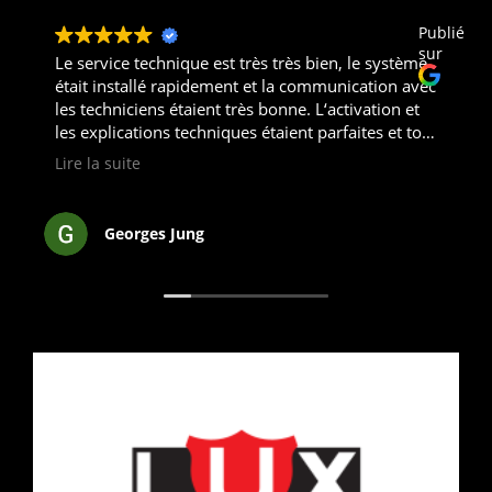
Publié
sur
Le service technique est très très bien, le système
était installé rapidement et la communication avec
les techniciens étaient très bonne. L‘activation et
les explications techniques étaient parfaites et tout
fonctionne. Je ne peux que recommander les
Lire la suite
produits et services de Luxsecurity.
Georges Jung