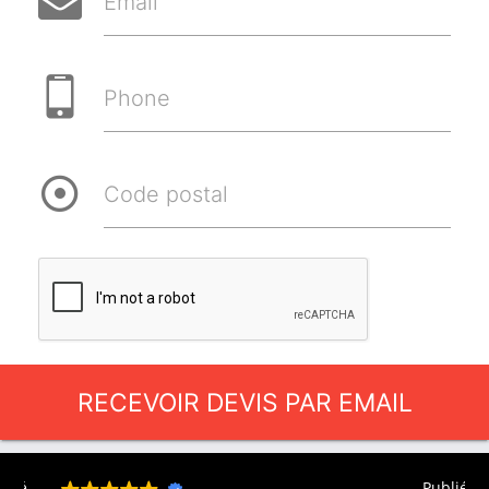
Email
Phone
Code postal
RECEVOIR DEVIS PAR EMAIL
lié
Publié