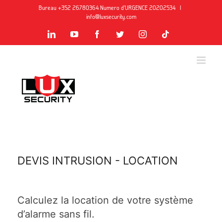
Skip
Bureau +352 26780364
Numero d'URGENCE 20202534
|
to
info@luxsecurity.com
content
LinkedIn
YouTube
Facebook
Twitter
Instagram
Tiktok
DEVIS INTRUSION - LOCATION
Calculez la location de votre système
d’alarme sans fil.